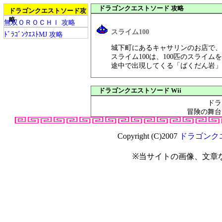
ドラゴンクエストソード 攻略
ドラゴンクエストソード攻
略
無双ＯＲＯＣＨＩ 攻略
スライム100
ﾄﾞﾗｺﾞﾝｸｴｽﾄMJ 攻略
城下町にあるキャサリンのお店で、
スライム100は、100匹のスライ
途中で出現してくる「ばくだん岩」
ドラゴンクエストソード Wii
ドラ
冒険の舞台
Copyright (C)2007
ドラゴンク
※当サイトの画像、文章